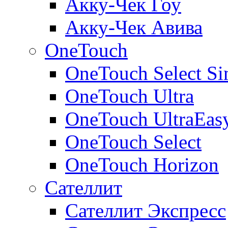
Акку-Чек Гоу
Акку-Чек Авива
OneTouch
OneTouch Select Si
OneTouch Ultra
OneTouch UltraEas
OneTouch Select
OneTouch Horizon
Сателлит
Сателлит Экспресс