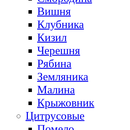
Вишня
Клубника
Кизил
Черешня
Рябина
Земляника
Малина
Крыжовник
Цитрусовые
Помело