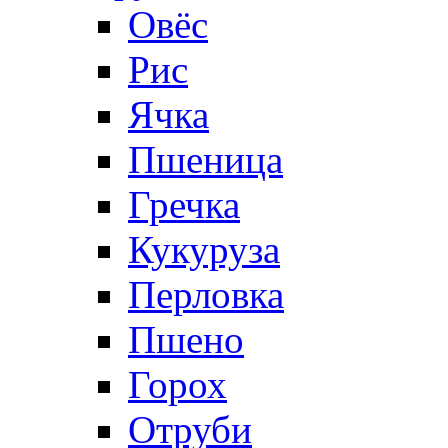
Овёс
Рис
Ячка
Пшеница
Гречка
Кукуруза
Перловка
Пшено
Горох
Отруби