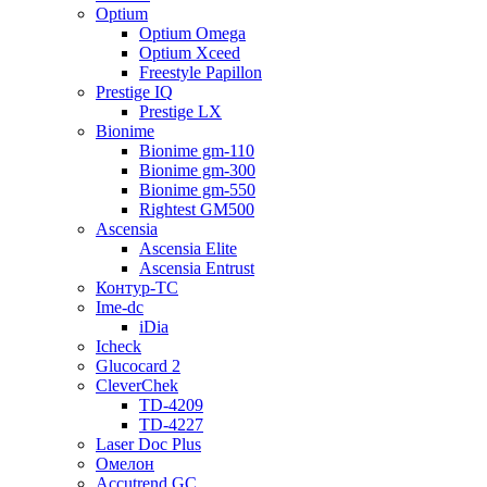
Optium
Optium Omega
Optium Xceed
Freestyle Papillon
Prestige IQ
Prestige LX
Bionime
Bionime gm-110
Bionime gm-300
Bionime gm-550
Rightest GM500
Ascensia
Ascensia Elite
Ascensia Entrust
Контур-ТС
Ime-dc
iDia
Icheck
Glucocard 2
CleverChek
TD-4209
TD-4227
Laser Doc Plus
Омелон
Accutrend GC