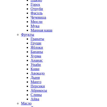
Пшено
Горох
Отруби
Фасоль
Чечевица
Мюсли
Мука
Манная каша
Фрукты
Гранаты
Груши
Яблоки
Бананы
Хурма
Ананас
Унаби
Киви
Авокадо
Дыня
Манго
Персики
Абрикосы
Сливы
Айва
Масло