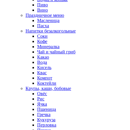
Пиво
Вино
Праздничное меню
Масленица
Пасха
Напитки безалкогольные
Соки
Кофе
Минералка
Чай и чайный гриб
Какао
Вода
Кисель
Квас
Компот
Коктейли
Крупы, каши, бобовые
Овёс
Рис
Ячка
Пшеница
Гречка
Кукуруза
Перловка