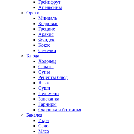
Грейпфрут
Апельсины
Орехи
Миндаль
Кедровые
Грецкие
Арахис
Фундук
Кокос
Семечки
Блюда
Холодец
Салаты
Супы
Рецепты блюд
Язык
Суши
Пельмени
Запеканка
Гарниры
Окрошка и ботвинья
Бакалея
Икра
Сало
Мясо