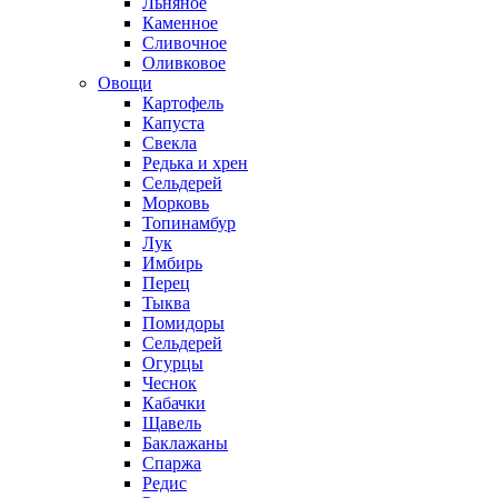
Льняное
Каменное
Сливочное
Оливковое
Овощи
Картофель
Капуста
Свекла
Редька и хрен
Сельдерей
Морковь
Топинамбур
Лук
Имбирь
Перец
Тыква
Помидоры
Сельдерей
Огурцы
Чеснок
Кабачки
Щавель
Баклажаны
Спаржа
Редис