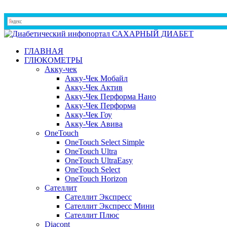
ГЛАВНАЯ
ГЛЮКОМЕТРЫ
Акку-чек
Акку-Чек Мобайл
Акку-Чек Актив
Акку-Чек Перформа Нано
Акку-Чек Перформа
Акку-Чек Гоу
Акку-Чек Авива
OneTouch
OneTouch Select Simple
OneTouch Ultra
OneTouch UltraEasy
OneTouch Select
OneTouch Horizon
Сателлит
Сателлит Экспресс
Сателлит Экспресс Мини
Сателлит Плюс
Diacont