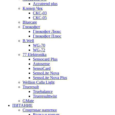
Accutrend plus
Клевер Чек
СКС-03
СКС-05
Bluecare
Глюкофот
Глюкофот Люкс
Глюкофот Плюс
B.Well
WG-70
WG-72
77 Elektronika
Sensocard Plus
Autosense
SensoCard
SensoLite Nova
SensoLite Nova Plus
Wellion Calla Light
Trueresult
Truebalance
Trueresulttwist
GMate
ПИТАНИЕ
Спиртные напитки
Водка и коньяк