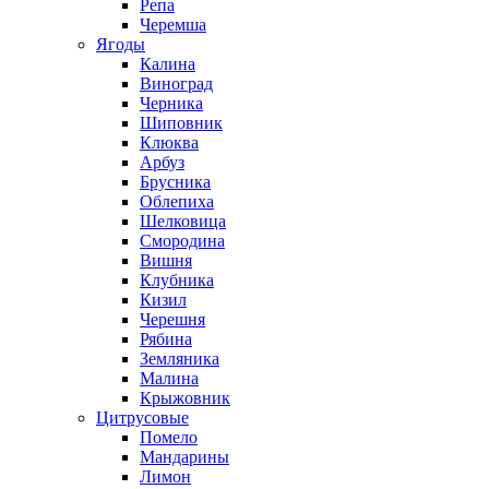
Репа
Черемша
Ягоды
Калина
Виноград
Черника
Шиповник
Клюква
Арбуз
Брусника
Облепиха
Шелковица
Смородина
Вишня
Клубника
Кизил
Черешня
Рябина
Земляника
Малина
Крыжовник
Цитрусовые
Помело
Мандарины
Лимон