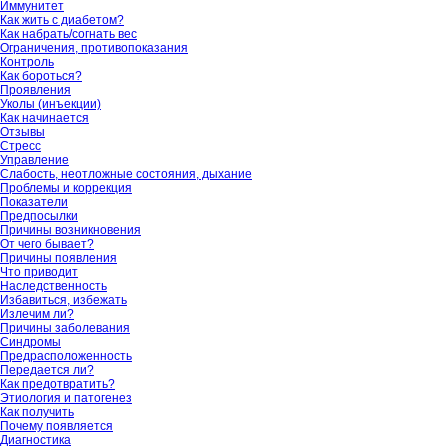
Иммунитет
Как жить с диабетом?
Как набрать/согнать вес
Ограничения, противопоказания
Контроль
Как бороться?
Проявления
Уколы (инъекции)
Как начинается
Отзывы
Стресс
Управление
Слабость, неотложные состояния, дыхание
Проблемы и коррекция
Показатели
Предпосылки
Причины возникновения
От чего бывает?
Причины появления
Что приводит
Наследственность
Избавиться, избежать
Излечим ли?
Причины заболевания
Синдромы
Предрасположенность
Передается ли?
Как предотвратить?
Этиология и патогенез
Как получить
Почему появляется
Диагностика