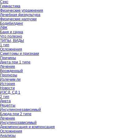
Секс
Гимнастика
Физические упражнения
Лечебная физкультура
Физические нагрузки
Бодибилдинг
ЛФК
Баня и сауна
Что полезно
ТИПЫ, ВИДЫ
1 тип
Осложнения
Симптомы и признаки
Причины
Диета при 1 типе
Лечение
Врожденный
Прогнозы
Излечим ли
История
Новости
ИЗСД, СД 1
2 тип
Диета
Рецепты
Инсулинонезависимый
Блюда при 2 типе
Лечение
Инсулинозависимый
Декомпенсация и компенсация
Осложнения
Анализы