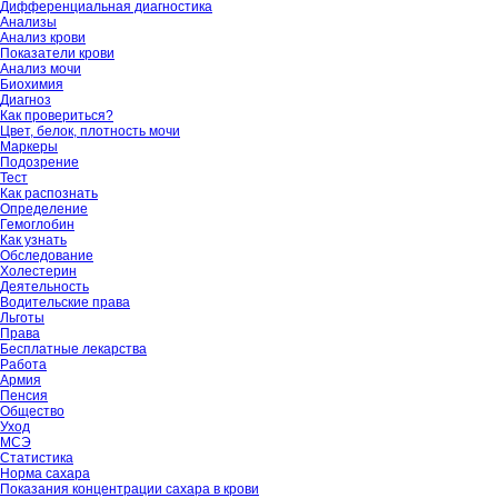
Дифференциальная диагностика
Анализы
Анализ крови
Показатели крови
Анализ мочи
Биохимия
Диагноз
Как провериться?
Цвет, белок, плотность мочи
Маркеры
Подозрение
Тест
Как распознать
Определение
Гемоглобин
Как узнать
Обследование
Холестерин
Деятельность
Водительские права
Льготы
Права
Бесплатные лекарства
Работа
Армия
Пенсия
Общество
Уход
МСЭ
Статистика
Норма сахара
Показания концентрации сахара в крови