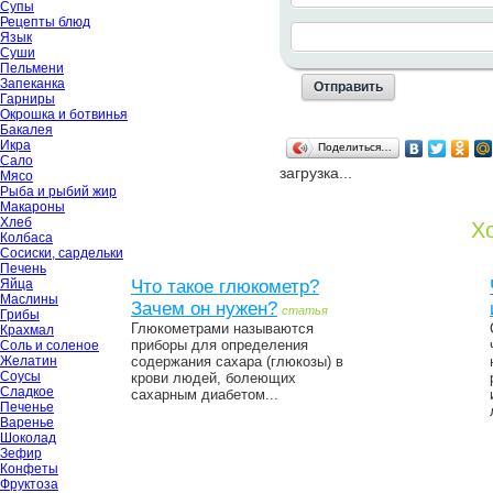
Супы
Рецепты блюд
Язык
Суши
Пельмени
Запеканка
Гарниры
Окрошка и ботвинья
Бакалея
Икра
Поделиться…
Сало
загрузка...
Мясо
Рыба и рыбий жир
Макароны
Хлеб
Хо
Колбаса
Сосиски, сардельки
Печень
Яйца
Что такое глюкометр?
Маслины
Зачем он нужен?
статья
Грибы
Глюкометрами называются
Крахмал
приборы для определения
Соль и соленое
Желатин
содержания сахара (глюкозы) в
Соусы
крови людей, болеющих
Сладкое
сахарным диабетом...
Печенье
Варенье
Шоколад
Зефир
Конфеты
Фруктоза