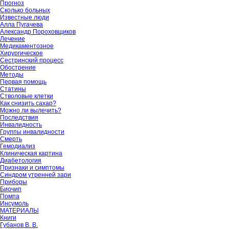
Прогноз
Сколько больных
Известные люди
Алла Пугачева
Александр Пороховщиков
Лечение
Медикаментозное
Хирургическое
Сестринский процесс
Обострение
Методы
Первая помощь
Статины
Стволовые клетки
Как снизить сахар?
Можно ли вылечить?
Последствия
Инвалидность
Группы инвалидности
Смерть
Гемодиализ
Клиническая картина
Диабетология
Признаки и симптомы
Синдром утренней зари
Приборы
Биочип
Помпа
Инсумоль
МАТЕРИАЛЫ
Книги
Губанов В. В.