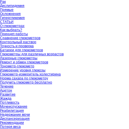
Рак
Дислипидемия
Прямые
Осложнения
Гипергликемия
СТАТЬИ
О глюкометрах
Как выбрать?
Принцип работы
Сравнение глюкометров
Контрольный раствор
Точность и проверка
Батареи для глюкометров
Глюкометры для различных возрастов
Лазерные глюкометры
Ремонт и обмен глюкометров
Тонометр-глюкометр
Измерение уровня глюкозы
Глюкометр-измеритель холестирина
Норма сахара по глюкометру
Получить глюкометр бесплатно
Течение
Ацетон
Развитие
Жажда
Потливость
Мочеиспускание
Реабилитация
Недержание мочи
Диспансеризация
Рекомендации
Потеря веса