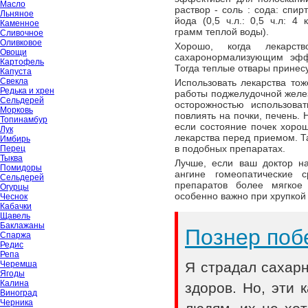
Масло
раствор - соль : сода: спир
Льняное
йода (0,5 ч.л.: 0,5 ч.л: 4
Каменное
грамм теплой воды).
Сливочное
Оливковое
Хорошо, когда лекарст
Овощи
сахаронормализующим эффе
Картофель
Тогда теплые отвары принесу
Капуста
Свекла
Использовать лекарства то
Редька и хрен
работы поджелудочной желез
Сельдерей
осторожностью использоват
Морковь
повлиять на почки, печень.
Топинамбур
если состояние почек хоро
Лук
лекарства перед приемом. Т
Имбирь
в подобных препаратах.
Перец
Тыква
Лучше, если ваш доктор н
Помидоры
ангине гомеопатические с
Сельдерей
препаратов более мягкое
Огурцы
особенно важно при хрупкой
Чеснок
Кабачки
Щавель
Баклажаны
Познер поб
Спаржа
Редис
Репа
Черемша
Я страдал сахар
Ягоды
Калина
здоров. Но, эти
Виноград
Черника