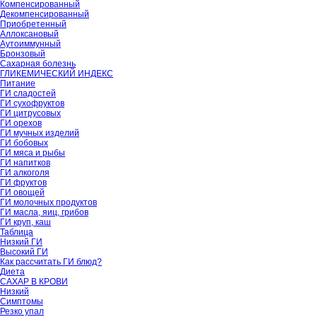
Компенсированный
Декомпенсированный
Приобретенный
Аллоксановый
Аутоиммунный
Бронзовый
Сахарная болезнь
ГЛИКЕМИЧЕСКИЙ ИНДЕКС
Питание
ГИ сладостей
ГИ сухофруктов
ГИ цитрусовых
ГИ орехов
ГИ мучных изделий
ГИ бобовых
ГИ мяса и рыбы
ГИ напитков
ГИ алкоголя
ГИ фруктов
ГИ овощей
ГИ молочных продуктов
ГИ масла, яиц, грибов
ГИ круп, каш
Таблица
Низкий ГИ
Высокий ГИ
Как рассчитать ГИ блюд?
Диета
САХАР В КРОВИ
Низкий
Симптомы
Резко упал