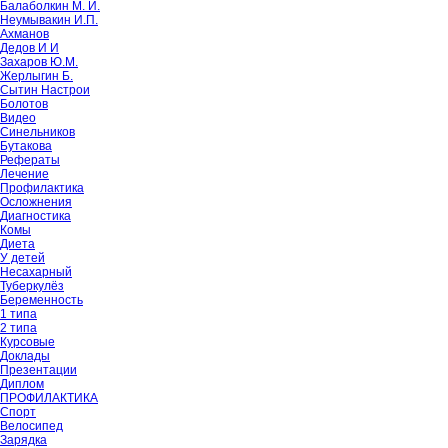
Балаболкин М. И.
Неумывакин И.П.
Ахманов
Дедов И И
Захаров Ю.М.
Жерлыгин Б.
Сытин Настрои
Болотов
Видео
Синельников
Бутакова
Рефераты
Лечение
Профилактика
Осложнения
Диагностика
Комы
Диета
У детей
Несахарный
Туберкулёз
Беременность
1 типа
2 типа
Курсовые
Доклады
Презентации
Диплом
ПРОФИЛАКТИКА
Спорт
Велосипед
Зарядка