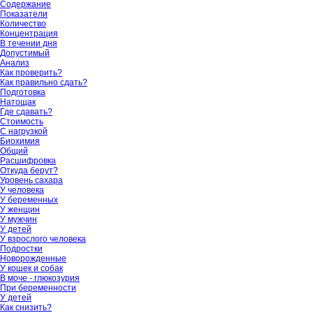
Содержание
Показатели
Количество
Концентрация
В течении дня
Допустимый
Анализ
Как проверить?
Как правильно сдать?
Подготовка
Натощак
Где сдавать?
Стоимость
С нагрузкой
Биохимия
Общий
Расшифровка
Откуда берут?
Уровень сахара
У человека
У беременных
У женщин
У мужчин
У детей
У взрослого человека
Подростки
Новорожденные
У кошек и собак
В моче - глюкозурия
При беременности
У детей
Как снизить?