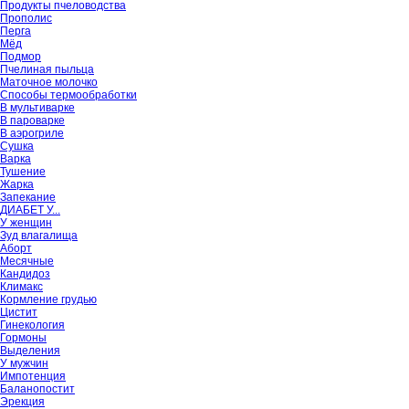
Продукты пчеловодства
Прополис
Перга
Мёд
Подмор
Пчелиная пыльца
Маточное молочко
Способы термообработки
В мультиварке
В пароварке
В аэрогриле
Сушка
Варка
Тушение
Жарка
Запекание
ДИАБЕТ У...
У женщин
Зуд влагалища
Аборт
Месячные
Кандидоз
Климакс
Кормление грудью
Цистит
Гинекология
Гормоны
Выделения
У мужчин
Импотенция
Баланопостит
Эрекция