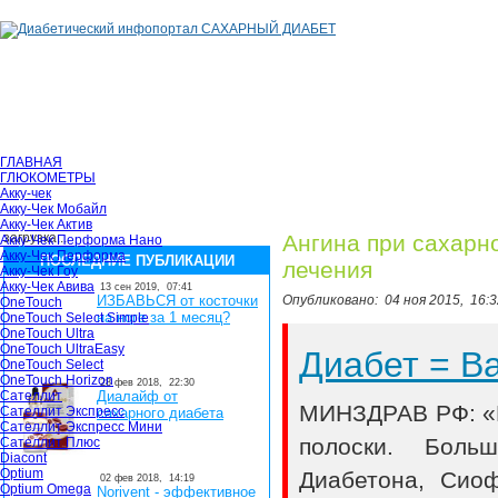
ГЛАВНАЯ
ГЛЮКОМЕТРЫ
Акку-чек
Акку-Чек Мобайл
Акку-Чек Актив
загрузка...
Ангина при сахарн
Акку-Чек Перформа Нано
Акку-Чек Перформа
ПОСЛЕДНИЕ ПУБЛИКАЦИИ
лечения
Акку-Чек Гоу
Акку-Чек Авива
13 сен 2019,
07:41
ИЗБАВЬСЯ от косточки
Опубликовано:
04 ноя 2015,
16:3
OneTouch
на ноге за 1 месяц?
OneTouch Select Simple
OneTouch Ultra
OneTouch UltraEasy
Диабет = 
OneTouch Select
OneTouch Horizon
28 фев 2018,
22:30
Сателлит
Диалайф от
МИНЗДРАВ РФ: «В
Сателлит Экспресс
сахарного диабета
Сателлит Экспресс Мини
полоски. Боль
Сателлит Плюс
Diacont
Optium
Диабетона, Сио
02 фев 2018,
14:19
Optium Omega
Norivent - эффективное