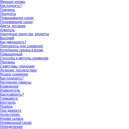
Меньше нормы
Как поднять?
Причины
Продукты
Повышающие сахар
Понижающие сахар
Диета, питание
Алкоголь
Народные средства, рецепты
Высокий
Как уменьшить?
Препараты для снижения
Колебание сахара в крови
Повышенный
Способы и методы снижения
Причины
Симптомы, признаки
Лечение, последствия
Резкое снижение
Как понизить?
Регуляция глюкозы
Измерение
Измеритель
Как измерить?
Глюкометр
Контроль
Прибор
При диабете
Холестерин
Норма сахара
Нормальный сахар
Определение