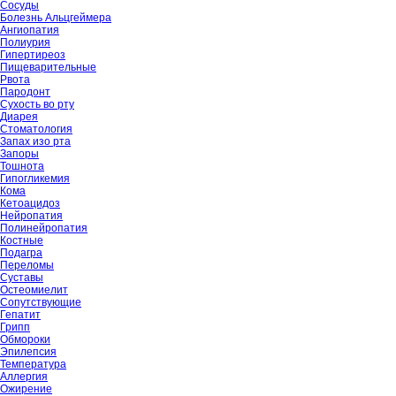
Сосуды
Болезнь Альцгеймера
Ангиопатия
Полиурия
Гипертиреоз
Пищеварительные
Рвота
Пародонт
Сухость во рту
Диарея
Стоматология
Запах изо рта
Запоры
Тошнота
Гипогликемия
Кома
Кетоацидоз
Нейропатия
Полинейропатия
Костные
Подагра
Переломы
Суставы
Остеомиелит
Сопутствующие
Гепатит
Грипп
Обмороки
Эпилепсия
Температура
Аллергия
Ожирение