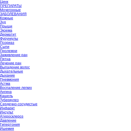
Цинк
ПРЕПАРАТЫ
Мочегонные
ЗАБОЛЕВАНИЯ
Кожные
Зуд
Прыщи
Экзема
Дерматит
Фурункулы
Псориаз
Сыпи
Пролежни
Заживление ран
Пятна
Лечение ран
Выпадение волос
Дыхательные
Дыхание
Пневмония
Астма
Воспаление легких
Ангина
Кашель
Туберкулез
Сердечно-сосудистые
Инфаркт
Инсульт
Атеросклероз
Давление
Гипертония
Ишемия