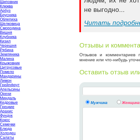
людям, их не хот
Шиповник
Клюква
не выгодно...
Арбуз
Брусника
Облепиха
Читать подробн
Шелковица
Смородина
Вишня
Клубника
Кизил
Отзывы и коммент
Черешня
Рябина
Земляника
Отзывов и комментариев п
Малина
мнение или что-нибудь уточн
Крыжовник
Цитрусовые
Оставить отзыв ил
Помело
Мандарины
Лимон
Грейпфрут
Апельсины
Орехи
Миндаль
Кедровые
Мужчина
Женщина
Грецкие
Арахис
Фундук
Кокос
Семечки
Блюда
Холодец
Салаты