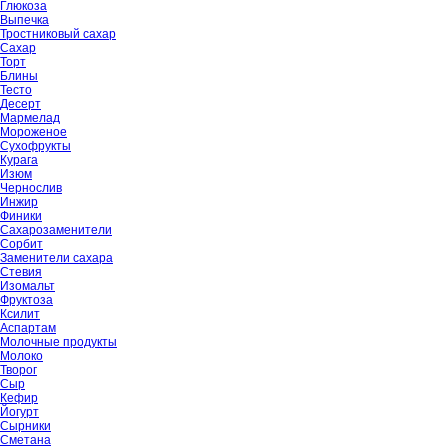
Глюкоза
Выпечка
Тростниковый сахар
Сахар
Торт
Блины
Тесто
Десерт
Мармелад
Мороженое
Сухофрукты
Курага
Изюм
Чернослив
Инжир
Финики
Сахарозаменители
Сорбит
Заменители сахара
Стевия
Изомальт
Фруктоза
Ксилит
Аспартам
Молочные продукты
Молоко
Творог
Сыр
Кефир
Йогурт
Сырники
Сметана