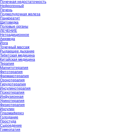
Почечная недостаточность
Нефрогенный
Печень
Поджелудочная железа
Панкреатит
Щитовидка
Половые органы
ЛЕЧЕНИЕ
Нетрадиционное
Аюрведа
Йога
Точечный массаж
Рыдающее дыхание
Тибетская медицина
Китайская медицина
Терапия
Магнитотерапия
Фитотерапия
Фармакотерапия
Озонотерапия
Гирудотерапия
Инсулинотерапия
Психотерапия
Инфузионная
Уринотерапия
Физиотерапия
Инсулин
Плазмаферез
Голодание
Простуда
Сыроедение
Гомеопатия