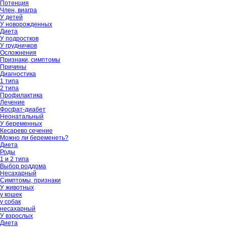
Потенция
Член, виагра
У детей
У новорожденных
Диета
У подростков
У грудничков
Осложнения
Признаки, симптомы
Причины
Диагностика
1 типа
2 типа
Профилактика
Лечение
Фосфат-диабет
Неонатальный
У беременных
Кесарево сечение
Можно ли беременеть?
Диета
Роды
1 и 2 типа
Выбор роддома
Несахарный
Симптомы, признаки
У животных
у кошек
у собак
несахарный
У взрослых
Диета