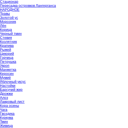
Стационар
Пересадка островков Лангерганса
НАРОДНОЕ
Травы
Золотой ус
Морозник
Лён
Корица
Черный тмин
Стевия
Козлятник
Крапива
Рыжей
Цикорий
Горчица
Петрушка
Укроп
Манжетка
Керосин
Мумиё
Яблочный уксус
Настойки
Барсучий жир
Дрожжи
Алоэ
Лавровый лист
Кора осины
Чага
Гвоздика
Куркума
Тмин
Живица