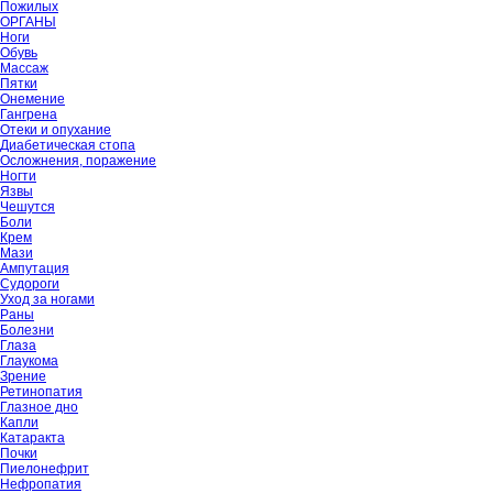
Пожилых
ОРГАНЫ
Ноги
Обувь
Массаж
Пятки
Онемение
Гангрена
Отеки и опухание
Диабетическая стопа
Осложнения, поражение
Ногти
Язвы
Чешутся
Боли
Крем
Мази
Ампутация
Судороги
Уход за ногами
Раны
Болезни
Глаза
Глаукома
Зрение
Ретинопатия
Глазное дно
Капли
Катаракта
Почки
Пиелонефрит
Нефропатия