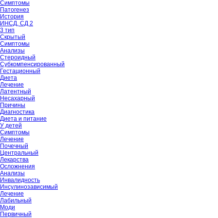
Симптомы
Патогенез
История
ИНСД, СД 2
3 тип
Скрытый
Симптомы
Анализы
Стероидный
Субкомпенсированный
Гестационный
Диета
Лечение
Латентный
Несахарный
Причины
Диагностика
Диета и питание
У детей
Симптомы
Лечение
Почечный
Центральный
Лекарства
Осложнения
Анализы
Инвалидность
Инсулинозависимый
Лечение
Лабильный
Моди
Первичный