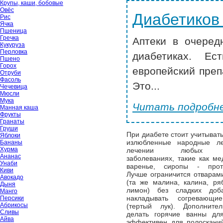
Крупы, каши, бобовые
Овёс
Диабетиков
Рис
Ячка
Пшеница
Гречка
Аптеки в очеред
Кукуруза
Перловка
диабетиках. Ес
Пшено
Горох
европейский преп
Отруби
Фасоль
Это...
Чечевица
Мюсли
Мука
Читать подробне
Манная каша
Фрукты
Гранаты
Груши
При диабете стоит учитывать 
Яблоки
излюбленные народные ле
Бананы
Хурма
лечении любых пр
Ананас
заболеваниях, такие как ме
Унаби
варенье, сиропы - проти
Киви
Лучше ограничится отварами
Авокадо
(та же малина, калина, ряб
Дыня
лимон) без сладких доб
Манго
накладывать согревающи
Персики
Абрикосы
(тертый лук). Дополните
Сливы
делать горячие ванны дл
Айва
эффективен для полоскан