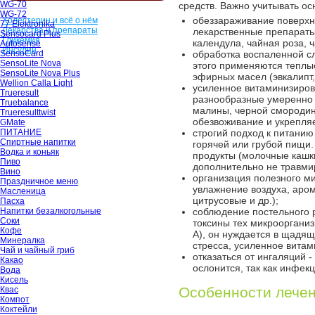
WG-70
средств. Важно учитывать о
WG-72
обеззараживание поверхно
Холестерин и всё о нём
77 Elektronika
Лекарства и препараты
лекарственные препараты,
Sensocard Plus
Гликемия
календула, чайная роза, ч
Autosense
Инсулин
SensoCard
обработка воспаленной сл
SensoLite Nova
этого применяются теплы
SensoLite Nova Plus
эфирных масел (эвкалипт, 
Wellion Calla Light
усиленное витаминизирова
Trueresult
разнообразные умеренно 
Truebalance
малины, черной смородин
Trueresulttwist
обезвоживание и укрепля
GMate
ПИТАНИЕ
строгий подход к питанию 
Спиртные напитки
горячей или грубой пищи
Водка и коньяк
продукты (молочные кашки
Пиво
дополнительно не травмир
Вино
организация полезного м
Праздничное меню
увлажнение воздуха, аро
Масленица
цитрусовые и др.);
Пасха
Напитки безалкогольные
соблюдение постельного р
Соки
токсины тех микроорганиз
Кофе
А), он нуждается в щадя
Минералка
стресса, усиленное вита
Чай и чайный гриб
отказаться от ингаляций 
Какао
ослонится, так как инфек
Вода
Кисель
Особенности лечен
Квас
Компот
Коктейли