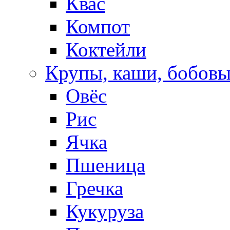
Квас
Компот
Коктейли
Крупы, каши, бобов
Овёс
Рис
Ячка
Пшеница
Гречка
Кукуруза