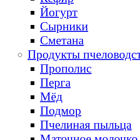
Йогурт
Сырники
Сметана
Продукты пчеловодс
Прополис
Перга
Мёд
Подмор
Пчелиная пыльца
Маточное молочко