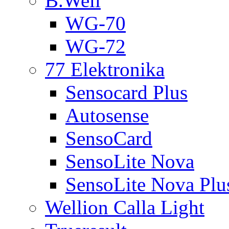
B.Well
WG-70
WG-72
77 Elektronika
Sensocard Plus
Autosense
SensoCard
SensoLite Nova
SensoLite Nova Plu
Wellion Calla Light