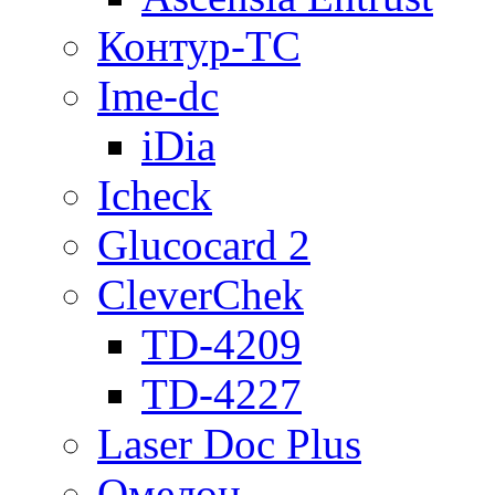
Контур-ТС
Ime-dc
iDia
Icheck
Glucocard 2
CleverChek
TD-4209
TD-4227
Laser Doc Plus
Омелон