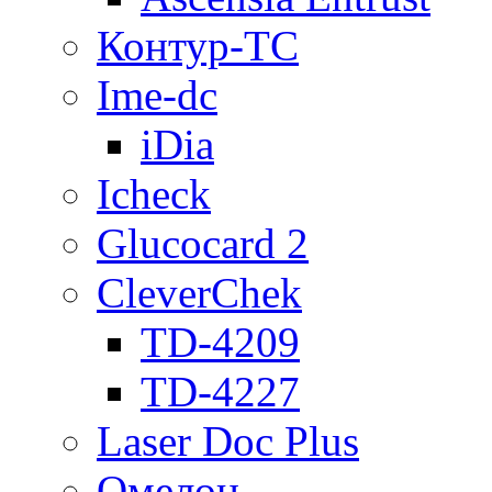
Контур-ТС
Ime-dc
iDia
Icheck
Glucocard 2
CleverChek
TD-4209
TD-4227
Laser Doc Plus
Омелон