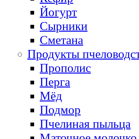
Йогурт
Сырники
Сметана
Продукты пчеловодс
Прополис
Перга
Мёд
Подмор
Пчелиная пыльца
Маточное молочко