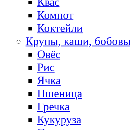
Квас
Компот
Коктейли
Крупы, каши, бобов
Овёс
Рис
Ячка
Пшеница
Гречка
Кукуруза