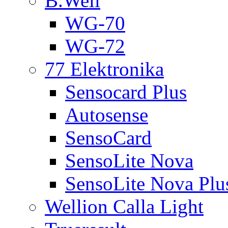
B.Well
WG-70
WG-72
77 Elektronika
Sensocard Plus
Autosense
SensoCard
SensoLite Nova
SensoLite Nova Plu
Wellion Calla Light