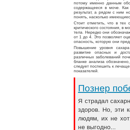
потому именно данным обо
содержащееся в моче. Как 
результат, а рядом с ним н
понять, насколько имеющиес
Стоит отметить, что в тех 
критического состояния, в м
тела. Нередко они обознач
от 1 до 4. Это позволяет оц
опасность, которую они пред
Повышение уровня сахара
развитие опасных и дост
различных заболеваний поче
бланке анализа обозначено
следует поспешить к лечаще
показателей.
Познер поб
Я страдал сахар
здоров. Но, эти
людям, их не хот
не выгодно...