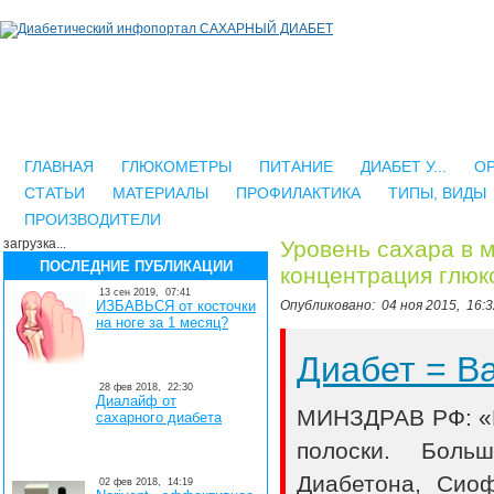
ГЛАВНАЯ
ГЛЮКОМЕТРЫ
ПИТАНИЕ
ДИАБЕТ У...
О
СТАТЬИ
МАТЕРИАЛЫ
ПРОФИЛАКТИКА
ТИПЫ, ВИДЫ
ПРОИЗВОДИТЕЛИ
загрузка...
Уровень сахара в м
ПОСЛЕДНИЕ ПУБЛИКАЦИИ
концентрация глюк
13 сен 2019,
07:41
ИЗБАВЬСЯ от косточки
Опубликовано:
04 ноя 2015,
16:3
на ноге за 1 месяц?
Диабет = 
28 фев 2018,
22:30
Диалайф от
МИНЗДРАВ РФ: «В
сахарного диабета
полоски. Боль
Диабетона, Сио
02 фев 2018,
14:19