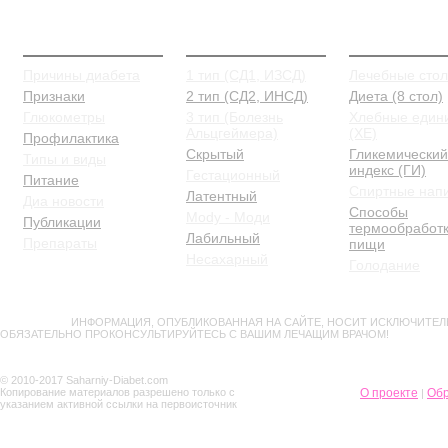
О Диабете
Типы и виды
Питание
Причины диабета
1 тип (СД1, ИЗСД)
Лечебные сто
Признаки
2 тип (СД2, ИНСД)
Диета (8 стол)
Глюкометры
3 тип (Болезнь
Хлебные един
Альцгеймера)
(ХЕ)
Профилактика
Скрытый
Гликемический
Типы и виды
индекс (ГИ)
Гестационный
Питание
Спиртные нап
Латентный
Диа новости
Способы
Mody - Моди
Публикации
термообработ
Лабильный
Препараты
пищи
Несахарный
Голодание
ВНИМАНИЕ!
ИНФОРМАЦИЯ, ОПУБЛИКОВАННАЯ НА САЙТЕ, НОСИТ ИСКЛЮЧИТЕЛ
ОБЯЗАТЕЛЬНО ПРОКОНСУЛЬТИРУЙТЕСЬ С ВАШИМ ЛЕЧАЩИМ ВРАЧОМ!
© 2010-2017 Saharniy-Diabet.com
Копирование материалов разрешено только с
О проекте
Обр
|
указанием активной ссылки на первоисточник