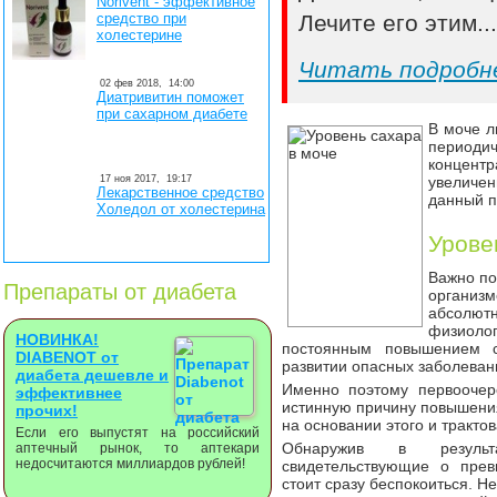
Norivent - эффективное
средство при
Лечите его этим..
холестерине
Читать подробн
02 фев 2018,
14:00
Диатривитин поможет
при сахарном диабете
В моче л
периоди
концентр
17 ноя 2017,
19:17
увеличе
Лекарственное средство
данный п
Холедол от холестерина
Урове
Важно по
Препараты от диабета
организ
абсол
физиол
НОВИНКА!
постоянным повышением с
DIABENOT от
развитии опасных заболеван
диабета дешевле и
Именно поэтому первоочер
эффективнее
истинную причину повышения
прочих!
на основании этого и тракто
Если его выпустят на российский
Обнаружив в результ
аптечный рынок, то аптекари
недосчитаются миллиардов рублей!
свидетельствующие о прев
стоит сразу беспокоиться. 