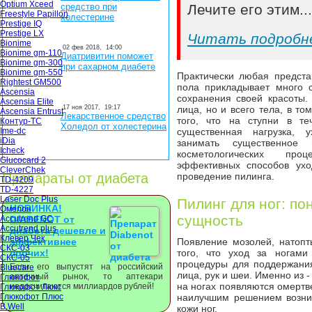
Optium Xceed
средство при
Лечите его этим..
Freestyle Papillon
холестерине
Prestige IQ
Prestige LX
Читать подробн
Bionime
02 фев 2018,
14:00
Bionime gm-110
Диатривитин поможет
Bionime gm-300
при сахарном диабете
Bionime gm-550
Практически любая предста
Rightest GM500
пола прикладывает много 
Ascensia
сохранения своей красоты. 
Ascensia Elite
17 ноя 2017,
19:17
лица, но и всего тела, в том
Ascensia Entrust
Лекарственное средство
того, что на ступни в те
Контур-ТС
Холедол от холестерина
Ime-dc
существенная нагрузка,
iDia
занимать существенное
Icheck
косметологических пр
Glucocard 2
эффективных способов ухо
CleverChek
Препараты от диабета
проведение пилинга.
TD-4209
TD-4227
Laser Doc Plus
Пилинг для ног: по
НОВИНКА!
Омелон
сущность
Accutrend GC
DIABENOT от
Accutrend plus
диабета дешевле и
Клевер Чек
эффективнее
Появление мозолей, натоп
СКС-03
прочих!
того, что уход за ногами
СКС-05
процедуры для поддержани
Если его выпустят на российский
Bluecare
лица, рук и шеи. Именно из -
аптечный рынок, то аптекари
Глюкофот
на ногах появляются омертв
недосчитаются миллиардов рублей!
Глюкофот Люкс
Глюкофот Плюс
наилучшим решением возни
B.Well
кожи ног.