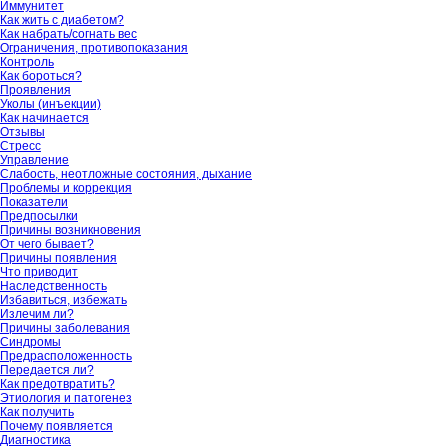
Иммунитет
Как жить с диабетом?
Как набрать/согнать вес
Ограничения, противопоказания
Контроль
Как бороться?
Проявления
Уколы (инъекции)
Как начинается
Отзывы
Стресс
Управление
Слабость, неотложные состояния, дыхание
Проблемы и коррекция
Показатели
Предпосылки
Причины возникновения
От чего бывает?
Причины появления
Что приводит
Наследственность
Избавиться, избежать
Излечим ли?
Причины заболевания
Синдромы
Предрасположенность
Передается ли?
Как предотвратить?
Этиология и патогенез
Как получить
Почему появляется
Диагностика