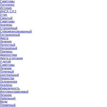
Симптомы
Патогенез
История
ИНСД, СД 2
3 тип
Скрытый
Симптомы
Анализы
Стероидный
Субкомпенсированный
Гестационный
Диета
Лечение
Латентный
Несахарный
Причины
Диагностика
Диета и питание
У детей
Симптомы
Лечение
Почечный
Центральный
Лекарства
Осложнения
Анализы
Инвалидность
Инсулинозависимый
Лечение
Лабильный
Моди
Первичный