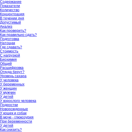
Содержание
Показатели
Количество
Концентрация
В течении дня
Допустимый
Анализ
Как проверить?
Как правильно сдать?
Подготовка
Натощак
Где сдавать?
Стоимость
С нагрузкой
Биохимия
Общий
Расшифровка
Откуда берут?
Уровень сахара
У человека
У беременных
У женщин
У мужчин
У детей
У взрослого человека
Подростки
Новорожденные
У кошек и собак
В моче - глюкозурия
При беременности
У детей
Как снизить?