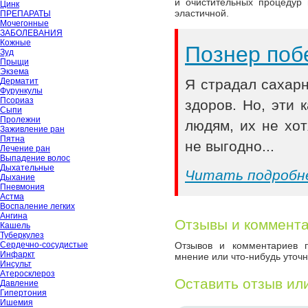
и очистительных процедур 
Цинк
эластичной.
ПРЕПАРАТЫ
Мочегонные
ЗАБОЛЕВАНИЯ
Кожные
Познер поб
Зуд
Прыщи
Экзема
Дерматит
Я страдал сахар
Фурункулы
Псориаз
здоров. Но, эти
Сыпи
Пролежни
людям, их не хот
Заживление ран
Пятна
не выгодно...
Лечение ран
Выпадение волос
Дыхательные
Читать подробн
Дыхание
Пневмония
Астма
Воспаление легких
Ангина
Отзывы и коммент
Кашель
Туберкулез
Сердечно-сосудистые
Отзывов и комментариев п
Инфаркт
мнение или что-нибудь уточн
Инсульт
Атеросклероз
Оставить отзыв ил
Давление
Гипертония
Ишемия