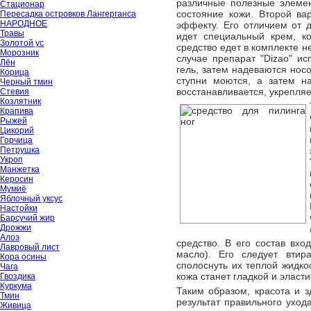
различные полезные элеме
Стационар
состояние кожи. Второй ва
Пересадка островков Лангерганса
НАРОДНОЕ
эффекту. Его отличием от д
Травы
идет специальный крем, к
Золотой ус
средство едет в комплекте не
Морозник
случае препарат "Dizao" и
Лён
гель, затем надеваются нос
Корица
ступни моются, а затем н
Черный тмин
восстанавливается, укрепляе
Стевия
Козлятник
Крапива
Рыжей
Цикорий
Горчица
Петрушка
Укроп
Манжетка
Керосин
Мумиё
Яблочный уксус
Настойки
Барсучий жир
Дрожжи
Алоэ
средство. В его состав вхо
Лавровый лист
масло). Его следует втир
Кора осины
сполоснуть их теплой жидко
Чага
кожа станет гладкой и эласти
Гвоздика
Куркума
Таким образом, красота и з
Тмин
результат правильного ухо
Живица