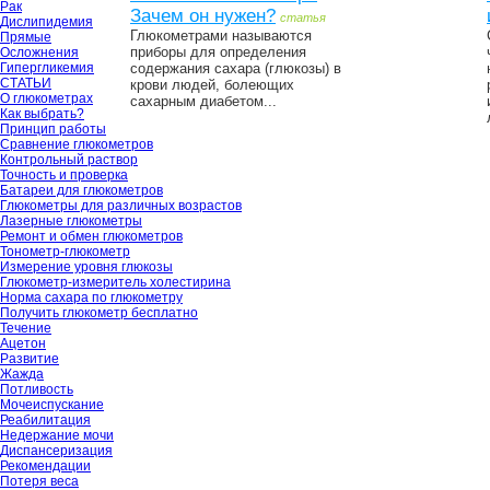
Рак
Зачем он нужен?
статья
Дислипидемия
Глюкометрами называются
Прямые
приборы для определения
Осложнения
Гипергликемия
содержания сахара (глюкозы) в
СТАТЬИ
крови людей, болеющих
О глюкометрах
сахарным диабетом...
Как выбрать?
Принцип работы
Сравнение глюкометров
Контрольный раствор
Точность и проверка
Батареи для глюкометров
Глюкометры для различных возрастов
Лазерные глюкометры
Ремонт и обмен глюкометров
Тонометр-глюкометр
Измерение уровня глюкозы
Глюкометр-измеритель холестирина
Норма сахара по глюкометру
Получить глюкометр бесплатно
Течение
Ацетон
Развитие
Жажда
Потливость
Мочеиспускание
Реабилитация
Недержание мочи
Диспансеризация
Рекомендации
Потеря веса