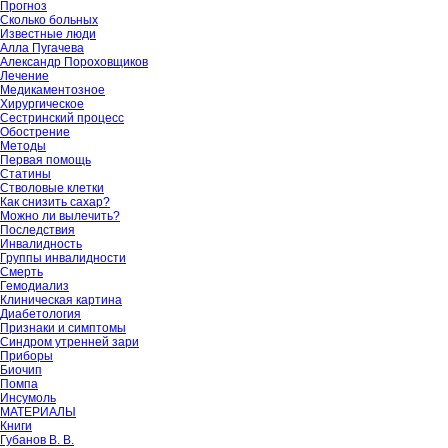
Прогноз
Сколько больных
Известные люди
Алла Пугачева
Александр Пороховщиков
Лечение
Медикаментозное
Хирургическое
Сестринский процесс
Обострение
Методы
Первая помощь
Статины
Стволовые клетки
Как снизить сахар?
Можно ли вылечить?
Последствия
Инвалидность
Группы инвалидности
Смерть
Гемодиализ
Клиническая картина
Диабетология
Признаки и симптомы
Синдром утренней зари
Приборы
Биочип
Помпа
Инсумоль
МАТЕРИАЛЫ
Книги
Губанов В. В.