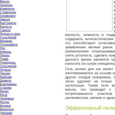
Масло
Льняное
Каменное
Сливочное
Оливковое
Овощи
Картофель
Капуста
Свекла
Редька и хрен
мягкость, нежность и гла
Сельдерей
содержать антисептические
Морковь
что способствует естеств
Топинамбур
заживлению мелких ранок 
Лук
применением отшелушиваю
Имбирь
снять усталость, сделать п
Перец
Тыква
данного крема является сре
Помидоры
наносить на сухую очищенную
Сельдерей
Гель пилинг для ног имеет
Огурцы
изготавливается на основе 
Чеснок
других плодов (например, 
Кабачки
Щавель
легко удаляет не только
Баклажаны
натоптыши. Также гели мо
Спаржа
масла, что приводит к 
Редис
потрескавшихся участко
Репа
шелковистым, мягким и здор
Черемша
Ягоды
Калина
Эффективный пили
Виноград
Черника