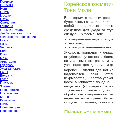
Пожилых
Корейское космети
ОРГАНЫ
Ноги
Тони Моли
Обувь
Массаж
Еще одним отличным решен
Пятки
будет использование пилинга
Онемение
собой специальные носочк
Гангрена
средством для ухода за сту
Отеки и опухание
Диабетическая стопа
следующих элементов:
Осложнения, поражение
специальная жидкость для
Ногти
носочки;
Язвы
крем для увлажнения ног
Чешутся
Боли
Жидкость приводит к очи
Крем
огрубевших участков, избавл
Мази
натуральные экстракты и 
Ампутация
увлажняет, дезодорирует и д
Судороги
Уход за ногами
Корейский пилинг для ног и
Раны
надеваются носки. Зате
Болезни
вскрывается, и состав упак
Глаза
носок выливается по одной 
Глаукома
вещество (примерно через
Зрение
Ретинопатия
тщательно помыть ступни
Глазное дно
обработать специальным у
Капли
через несколько дней. До т
Катаракта
сходить со ступней, самосто
Почки
Пиелонефрит
Нефропатия
Пилинг ног в дома