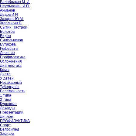
Балаболкин М. И.
Неумывакин И.П.
Ахманов
Дедов И И
Захаров Ю.М.
Жерлыгин Б.
Сытин Настрои
Болотов
Видео
Синельников
Бутакова
Рефераты
Лечение
Профилактика
Осложнения
Диагностика
Комы
Диета
У детей
Несахарный
Туберкулёз
Беременность
1 типа
2 типа
Курсовые
Доклады
Презентации
Диплом
ПРОФИЛАКТИКА
Спорт
Велосипед
Зарядка