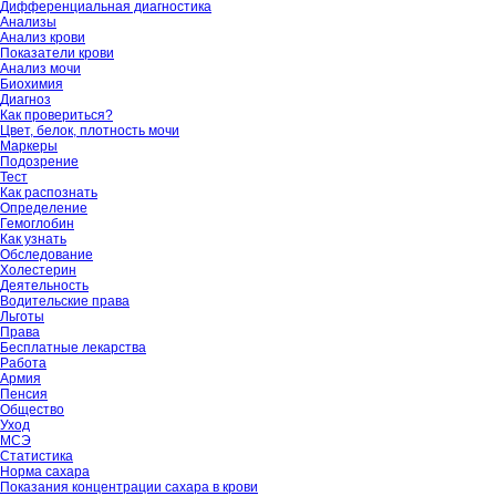
Дифференциальная диагностика
Анализы
Анализ крови
Показатели крови
Анализ мочи
Биохимия
Диагноз
Как провериться?
Цвет, белок, плотность мочи
Маркеры
Подозрение
Тест
Как распознать
Определение
Гемоглобин
Как узнать
Обследование
Холестерин
Деятельность
Водительские права
Льготы
Права
Бесплатные лекарства
Работа
Армия
Пенсия
Общество
Уход
МСЭ
Статистика
Норма сахара
Показания концентрации сахара в крови