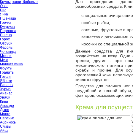
Для проведения данно
Крупы, каши, бобовые
Овёс
разнообразных средств. К н
Рис
Ячка
специальные очищающие 
Пшеница
особые рыбки;
Гречка
Кукуруза
соляные, фруктовые и про
Перловка
Пшено
вещества с различными к
Горох
Отруби
носочки со специальной ж
Фасоль
Данные средства для пи
Чечевица
воздействия на кожу. Одни
Мюсли
Мука
трения, другие - при по
Манная каша
механического пилинга пр
Фрукты
скрабы и прочее. Для осу
Гранаты
ороговевшей кожи использую
Груши
кислоты фруктов.
Яблоки
Бананы
Средства для пилинга ног 
Хурма
неудобной и тесной обуви,
Ананас
факторов, оказывающих влия
Унаби
Киви
Авокадо
Крема для осущест
Дыня
Манго
Персики
Абрикосы
Сливы
Айва