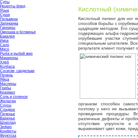
Супы
Рецепты блюд
Кислотный (химиче
Язык
Суши
Кислотный пилинг для ног я
Пельмени
способов борьбы с огрубевш
Запеканка
Гарниры
щадящим методом. Его сущно
Окрошка и ботвинья
содержащих альфа-гидрокси
Бакалея
огрубевшие участки ступн
Икра
специальным шпателем. Все 
Сало
результате клиент получает 
Мясо
Рыба и рыбий жир
Макароны
Хлеб
Колбаса
Сосиски, сардельки
Печень
Яйца
Маслины
Грибы
Крахмал
Соль и соленое
Желатин
организм способен самост
Соусы
поэтому у него не вызывае
Сладкое
проведения процедуры. В
Печенье
Варенье
различные дефекты и пробле
Шоколад
отсутствие упругости и 
Зефир
выравнивает цвет кожи, прид
Конфеты
Фруктоза