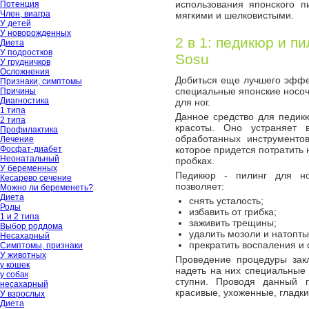
использования японского п
Потенция
Член, виагра
мягкими и шелковистыми.
У детей
У новорожденных
2 в 1: педикюр и п
Диета
У подростков
Sosu
У грудничков
Осложнения
Добиться еще лучшего эффе
Признаки, симптомы
специальные японские носоч
Причины
Диагностика
для ног.
1 типа
Данное средство для педик
2 типа
красоты. Оно устраняет в
Профилактика
обработанных инструменто
Лечение
Фосфат-диабет
которое придется потратить 
Неонатальный
пробках.
У беременных
Педикюр - пилинг для но
Кесарево сечение
позволяет:
Можно ли беременеть?
Диета
снять усталость;
Роды
избавить от грибка;
1 и 2 типа
заживить трещины;
Выбор роддома
удалить мозоли и натопт
Несахарный
прекратить воспаления и 
Симптомы, признаки
У животных
Проведение процедуры закл
у кошек
надеть на них специальные 
у собак
ступни. Проводя данный 
несахарный
красивые, ухоженные, гладки
У взрослых
Диета