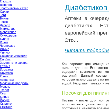
Глюкоза
Выпечка
Диабетиков
Тростниковый сахар
Сахар
Торт
Аптеки в очеред
Блины
Тесто
диабетиках. Ес
Десерт
Мармелад
европейский преп
Мороженое
Сухофрукты
Курага
Это...
Изюм
Чернослив
Инжир
Читать подробне
Финики
Сахарозаменители
Сорбит
Заменители сахара
Как вариант для очищения
Стевия
пилинг для ног. Его можно
Изомальт
содержит комплекс из мн
Фруктоза
растений. Данный состав
Ксилит
которые нужно одевать на но
Аспартам
водой. Результат: мягкая и н
Молочные продукты
Молоко
Творог
Носочки для пилин
Сыр
Кефир
Пилинг - носки для ног э
Йогурт
Сырники
использовать домашних у
Сметана
постоянная нехватка времен