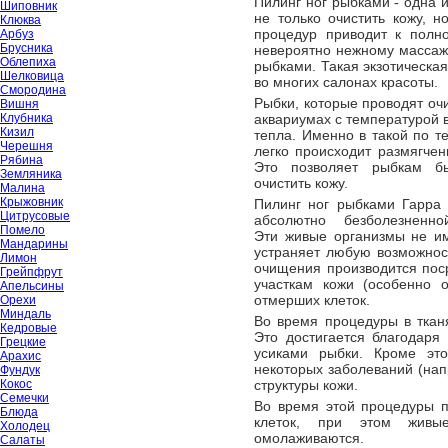
Пилинг ног рыбками - одна и
Шиповник
не только очистить кожу, 
Клюква
процедур приводит к полно
Арбуз
Брусника
невероятно нежному массаж
Облепиха
рыбками. Такая экзотическа
Шелковица
во многих салонах красоты.
Смородина
Рыбки, которые проводят оч
Вишня
Клубника
аквариумах с температурой 
Кизил
тепла. Именно в такой по т
Черешня
легко происходит размягчен
Рябина
Это позволяет рыбкам б
Земляника
очистить кожу.
Малина
Крыжовник
Пилинг ног рыбками Гарра
Цитрусовые
абсолютно безболезненно
Помело
Эти живые организмы не им
Мандарины
устраняет любую возможно
Лимон
очищения производится пос
Грейпфрут
участкам кожи (особенно 
Апельсины
отмерших клеток.
Орехи
Миндаль
Во время процедуры в ткан
Кедровые
Это достигается благодаря
Грецкие
усиками рыбки. Кроме эт
Арахис
некоторых заболеваний (на
Фундук
Кокос
структуры кожи.
Семечки
Во время этой процедуры 
Блюда
клеток, при этом живы
Холодец
омолаживаются.
Салаты