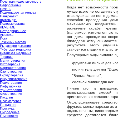
Почечная недостаточность
Нефрогенный
Когда нет возможности про
Печень
лучше всего не оставлять с
Поджелудочная железа
отшелушивание ног в домаш
Панкреатит
способов проведения дом
Щитовидка
Половые органы
механических воздействи
ЛЕЧЕНИЕ
различные скрабы, кремы
Нетрадиционное
(например, измельченные ко
Аюрведа
ног дома проводится посре
Йога
благодаря чему снимаются
Точечный массаж
результате этого улучша
Рыдающее дыхание
становится гладким и эласти
Тибетская медицина
Китайская медицина
Популярные виды пилинга в 
Терапия
Магнитотерапия
фруктовый пилинг для ног
Фитотерапия
Фармакотерапия
пилинг гель для ног "Dizao
Озонотерапия
Гирудотерапия
"Банька Агафьи";
Инсулинотерапия
соляной пилинг для ног.
Психотерапия
Инфузионная
Пилинг стоп в домашних
Уринотерапия
использованием смесей, п
Физиотерапия
приготовления соляного скра
Инсулин
Плазмаферез
Отшелушивающее средство 
Голодание
фруктов, мелко нарезав их 
Простуда
подсолнечным, виноградным,
Сыроедение
средства достигается бла
Гомеопатия