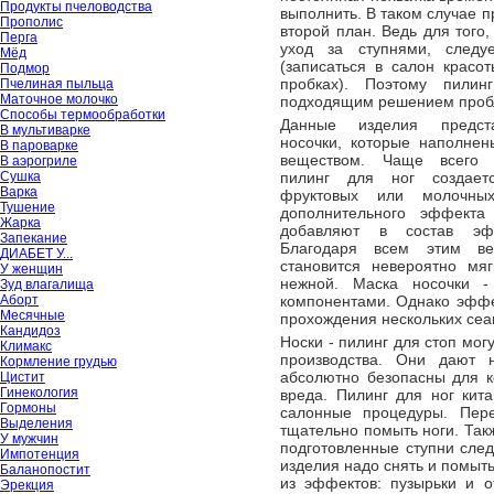
Продукты пчеловодства
выполнить. В таком случае 
Прополис
второй план. Ведь для того
Перга
уход за ступнями, следу
Мёд
(записаться в салон красот
Подмор
пробках). Поэтому пили
Пчелиная пыльца
Маточное молочко
подходящим решением проб
Способы термообработки
Данные изделия предст
В мультиварке
носочки, которые наполне
В пароварке
веществом. Чаще всего 
В аэрогриле
Сушка
пилинг для ног создает
Варка
фруктовых или молочных
Тушение
дополнительного эффекта 
Жарка
добавляют в состав эф
Запекание
Благодаря всем этим ве
ДИАБЕТ У...
становится невероятно мяг
У женщин
нежной. Маска носочки 
Зуд влагалища
Аборт
компонентами. Однако эффек
Месячные
прохождения нескольких сеа
Кандидоз
Носки - пилинг для стоп могу
Климакс
производства. Они дают 
Кормление грудью
абсолютно безопасны для к
Цистит
Гинекология
вреда. Пилинг для ног кит
Гормоны
салонные процедуры. Пер
Выделения
тщательно помыть ноги. Так
У мужчин
подготовленные ступни след
Импотенция
изделия надо снять и помыть
Баланопостит
из эффектов: пузырьки и о
Эрекция