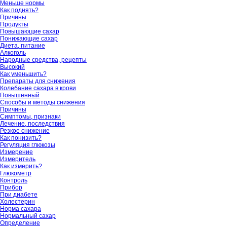
Меньше нормы
Как поднять?
Причины
Продукты
Повышающие сахар
Понижающие сахар
Диета, питание
Алкоголь
Народные средства, рецепты
Высокий
Как уменьшить?
Препараты для снижения
Колебание сахара в крови
Повышенный
Способы и методы снижения
Причины
Симптомы, признаки
Лечение, последствия
Резкое снижение
Как понизить?
Регуляция глюкозы
Измерение
Измеритель
Как измерить?
Глюкометр
Контроль
Прибор
При диабете
Холестерин
Норма сахара
Нормальный сахар
Определение