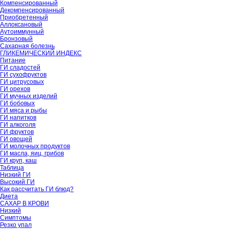
Компенсированный
Декомпенсированный
Приобретенный
Аллоксановый
Аутоиммунный
Бронзовый
Сахарная болезнь
ГЛИКЕМИЧЕСКИЙ ИНДЕКС
Питание
ГИ сладостей
ГИ сухофруктов
ГИ цитрусовых
ГИ орехов
ГИ мучных изделий
ГИ бобовых
ГИ мяса и рыбы
ГИ напитков
ГИ алкоголя
ГИ фруктов
ГИ овощей
ГИ молочных продуктов
ГИ масла, яиц, грибов
ГИ круп, каш
Таблица
Низкий ГИ
Высокий ГИ
Как рассчитать ГИ блюд?
Диета
САХАР В КРОВИ
Низкий
Симптомы
Резко упал