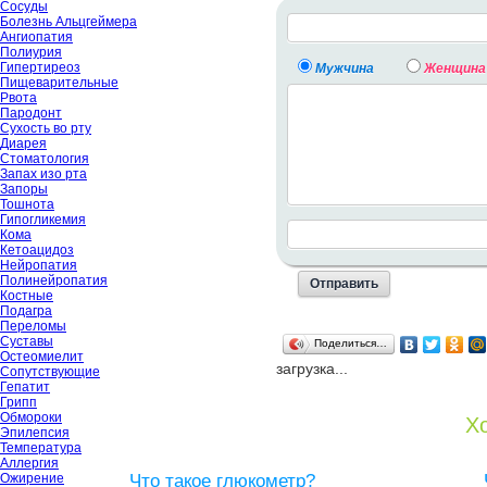
Сосуды
Болезнь Альцгеймера
Ангиопатия
Полиурия
Гипертиреоз
Мужчина
Женщина
Пищеварительные
Рвота
Пародонт
Сухость во рту
Диарея
Стоматология
Запах изо рта
Запоры
Тошнота
Гипогликемия
Кома
Кетоацидоз
Нейропатия
Полинейропатия
Костные
Подагра
Переломы
Суставы
Поделиться…
Остеомиелит
загрузка...
Сопутствующие
Гепатит
Грипп
Обмороки
Хо
Эпилепсия
Температура
Аллергия
Ожирение
Что такое глюкометр?