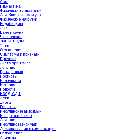
Секс
Гимнастика
Физические упражнения
Лечебная физкультура
Физические нагрузки
Бодибилдинг
ЛФК
Баня и сауна
Что полезно
ТИПЫ, ВИДЫ
1 тип
Осложнения
Симптомы и признаки
Причины
Диета при 1 типе
Лечение
Врожденный
Прогнозы
Излечим ли
История
Новости
ИЗСД, СД 1
2 тип
Диета
Рецепты
Инсулинонезависимый
Блюда при 2 типе
Лечение
Инсулинозависимый
Декомпенсация и компенсация
Осложнения
Анализы