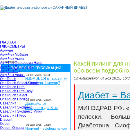
ГЛАВНАЯ
ГЛЮКОМЕТРЫ
Акку-чек
Акку-Чек Мобайл
Акку-Чек Актив
загрузка...
Какой пилинг для 
Акку-Чек Перформа Нано
Акку-Чек Перформа
ПОСЛЕДНИЕ ПУБЛИКАЦИИ
обо всем подробно
Акку-Чек Гоу
Акку-Чек Авива
13 сен 2019,
07:41
ИЗБАВЬСЯ от косточки
Опубликовано:
04 ноя 2015,
16:3
OneTouch
на ноге за 1 месяц?
OneTouch Select Simple
OneTouch Ultra
OneTouch UltraEasy
Диабет = 
OneTouch Select
OneTouch Horizon
28 фев 2018,
22:30
Сателлит
Диалайф от
МИНЗДРАВ РФ: «В
Сателлит Экспресс
сахарного диабета
Сателлит Экспресс Мини
полоски. Боль
Сателлит Плюс
Diacont
Optium
Диабетона, Сио
02 фев 2018,
14:19
Optium Omega
Norivent - эффективное