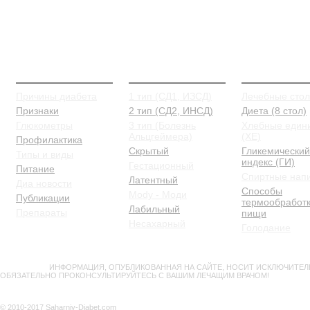
О Диабете
Типы и виды
Питание
Причины диабета
1 тип (СД1, ИЗСД)
Лечебные сто
Признаки
2 тип (СД2, ИНСД)
Диета (8 стол)
Глюкометры
3 тип (Болезнь
Хлебные един
Альцгеймера)
(ХЕ)
Профилактика
Скрытый
Гликемический
Типы и виды
индекс (ГИ)
Гестационный
Питание
Спиртные нап
Латентный
Диа новости
Способы
Mody - Моди
Публикации
термообработ
Лабильный
Препараты
пищи
Несахарный
Голодание
ВНИМАНИЕ!
ИНФОРМАЦИЯ, ОПУБЛИКОВАННАЯ НА САЙТЕ, НОСИТ ИСКЛЮЧИТЕЛ
ОБЯЗАТЕЛЬНО ПРОКОНСУЛЬТИРУЙТЕСЬ С ВАШИМ ЛЕЧАЩИМ ВРАЧОМ!
© 2010-2017 Saharniy-Diabet.com