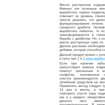
Масло расторопши содержи
Именно эти полезные мин
выработать гормон поджелу
отвечает за уровень глюк
смогли доказать, что дан
функционирование печени,
сахарного диабета. Челов
выработать лейкоген, то е
трансформируется в глюк
борьбы с диабетом. Но, к с
масло расторопши само по 
Данное растение необходимо
добавки, которая способна с
Данный продукт можно с усп
и супы при 1 и
2 типе диабет
Если при наличии забо
присутствуют кожные повр
помогут смоченные в м
салфетки, наложенные 
участок (рекомендуется де
лечебным средством не мен
Применять метод следует к
14 раз в месяц, а при 
повторить спустя пару неде
как и у каждого лекарствен
данного него имеют
противопоказания. В пер