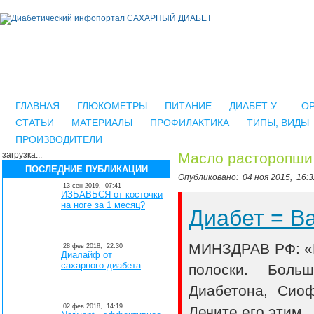
ГЛАВНАЯ
ГЛЮКОМЕТРЫ
ПИТАНИЕ
ДИАБЕТ У...
О
СТАТЬИ
МАТЕРИАЛЫ
ПРОФИЛАКТИКА
ТИПЫ, ВИДЫ
ПРОИЗВОДИТЕЛИ
загрузка...
Масло расторопши 
ПОСЛЕДНИЕ ПУБЛИКАЦИИ
Опубликовано:
04 ноя 2015,
16:3
13 сен 2019,
07:41
ИЗБАВЬСЯ от косточки
на ноге за 1 месяц?
Диабет = 
МИНЗДРАВ РФ: «В
28 фев 2018,
22:30
Диалайф от
сахарного диабета
полоски. Боль
Диабетона, Сио
02 фев 2018,
14:19
Лечите его этим..