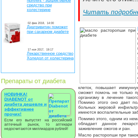
Norivent - эффективное
средство при
холестерине
Читать подробн
02 фев 2018,
14:00
Диатривитин поможет
при сахарном диабете
17 ноя 2017,
19:17
Лекарственное средство
Холедол от холестерина
Препараты от диабета
клеток, повышает иммунну
сможет помочь не только п
НОВИНКА!
организму в лечение такого
DIABENOT от
Помимо этого оно дает по
диабета дешевле и
больных жировой инфильтр
эффективнее
имеются воспалительные заб
прочих!
Помимо этого, одним из нем
Если его выпустят на российский
обладает данное лекарс
аптечный рынок, то аптекари
заживление ожогов и ран.
недосчитаются миллиардов рублей!
Масло расторопши при тако