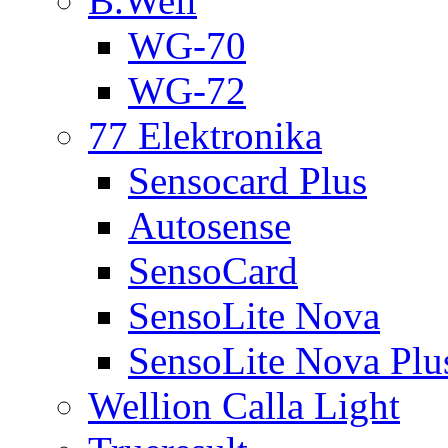
B.Well
WG-70
WG-72
77 Elektronika
Sensocard Plus
Autosense
SensoCard
SensoLite Nova
SensoLite Nova Plu
Wellion Calla Light