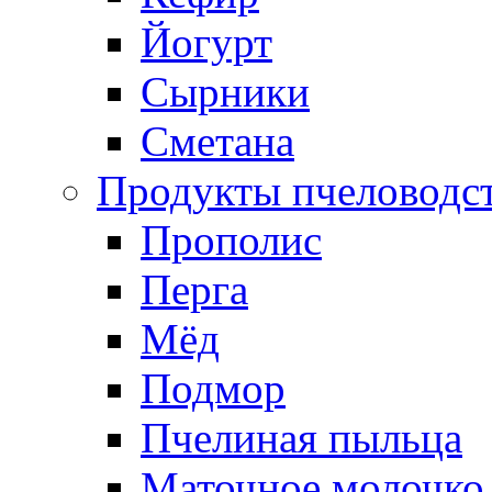
Йогурт
Сырники
Сметана
Продукты пчеловодс
Прополис
Перга
Мёд
Подмор
Пчелиная пыльца
Маточное молочко