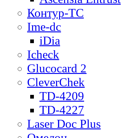
Контур-ТС
Ime-dc
iDia
Icheck
Glucocard 2
CleverChek
TD-4209
TD-4227
Laser Doc Plus
Омелон