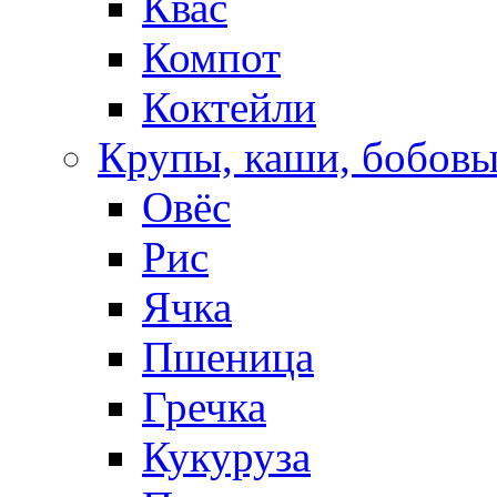
Квас
Компот
Коктейли
Крупы, каши, бобов
Овёс
Рис
Ячка
Пшеница
Гречка
Кукуруза